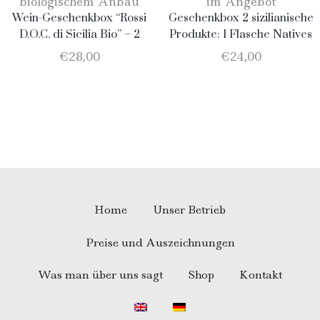
biologischem Anbau
im Angebot
Wein-Geschenkbox “Rossi
Geschenkbox 2 sizilianische
D.O.C. di Sicilia Bio” – 2
Produkte: 1 Flasche Natives
Flaschen: 1 Nero D’Avola + 1
Olivenöl Extra Vergine
€
28,00
€
24,00
Merlot
750ml + 1 Flasche
Catarratto
Home
Unser Betrieb
Preise und Auszeichnungen
Was man über uns sagt
Shop
Kontakt