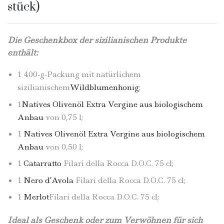
stück)
Die Geschenkbox der sizilianischen Produkte
enthält:
1 400-g-Packung mit natürlichem
sizilianischem
Wildblumenhonig
;
1
Natives Olivenöl Extra Vergine aus biologischem
Anbau
von 0,75 l;
1
Natives Olivenöl Extra Vergine aus biologischem
Anbau
von 0,50 l;
1
Catarratto
Filari della Rocca D.O.C. 75 cl;
1
Nero d’Avola
Filari della Rocca D.O.C. 75 cl;
1
Merlot
Filari della Rocca D.O.C. 75 cl;
Ideal als Geschenk oder zum Verwöhnen für sich