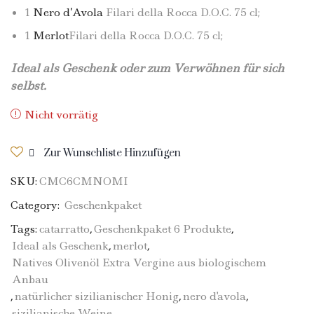
1
Nero d’Avola
Filari della Rocca D.O.C. 75 cl;
1
Merlot
Filari della Rocca D.O.C. 75 cl;
Ideal als Geschenk oder zum Verwöhnen für sich
selbst.
Nicht vorrätig
Zur Wunschliste Hinzufügen
SKU:
CMC6CMNOMI
Category:
Geschenkpaket
Tags:
catarratto
,
Geschenkpaket 6 Produkte
,
Ideal als Geschenk
,
merlot
,
Natives Olivenöl Extra Vergine aus biologischem
Anbau
,
natürlicher sizilianischer Honig
,
nero d'avola
,
sizilianische Weine