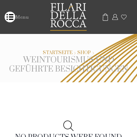
Menu
STARTSEITE
SHOP
WEINTOURISMUS UND
GEFÜHRTE BESICHTIGUNGEN