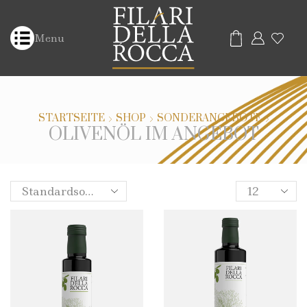
Menu
STARTSEITE
SHOP
SONDERANGEBOTE
OLIVENÖL IM ANGEBOT