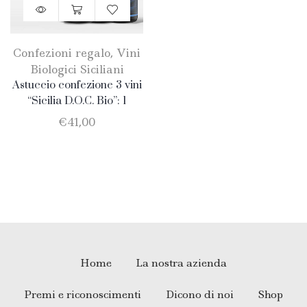
Confezioni regalo
,
Vini
Biologici Siciliani
Astuccio confezione 3 vini
“Sicilia D.O.C. Bio”: 1
Catarratto – 1 Merlot – 1
€
41,00
Nero D’Avola
Home
La nostra azienda
Premi e riconoscimenti
Dicono di noi
Shop