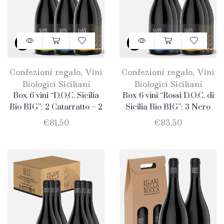
Confezioni regalo
,
Vini
Confezioni regalo
,
Vini
Biologici Siciliani
Biologici Siciliani
Box 6 vini “D.O.C. Sicilia
Box 6 vini “Rossi D.O.C. di
Bio BIG”: 2 Catarratto – 2
Sicilia Bio BIG”: 3 Nero
Merlot – 2 Nero D’Avola
D’Avola + 3 Merlot
€
81,50
€
83,50