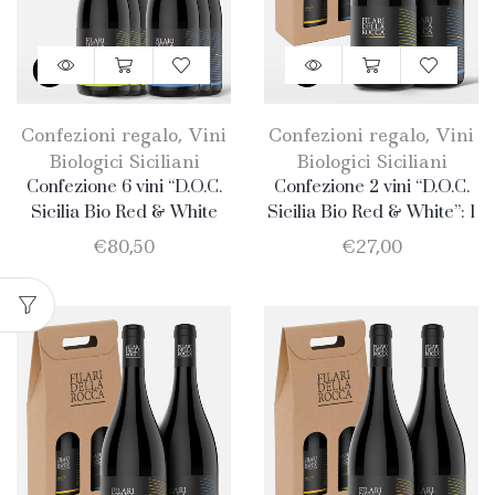
Confezioni regalo
,
Vini
Confezioni regalo
,
Vini
Biologici Siciliani
Biologici Siciliani
Confezione 6 vini “D.O.C.
Confezione 2 vini “D.O.C.
Sicilia Bio Red & White
Sicilia Bio Red & White”: 1
BIG”: 3 Catarratto + 3
Catarratto + 1 Nero
€
80,50
€
27,00
Nero D’Avola
D’Avola