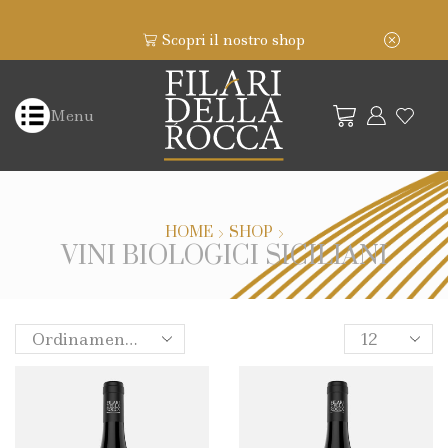
Scopri il nostro shop
Menu
HOME
SHOP
VINI BIOLOGICI SICILIANI