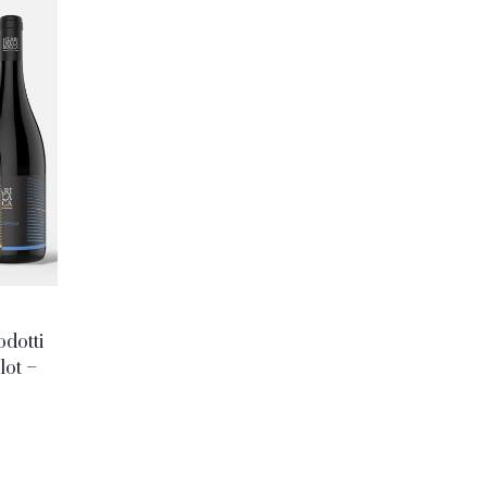
odotti
lot –