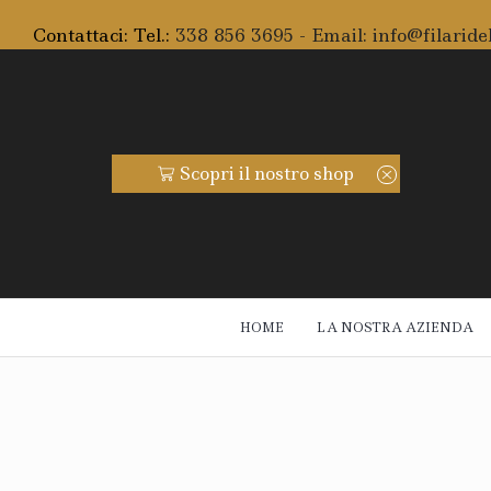
Contattaci: Tel.:
338 856 3695 - Email:
info@filaridel
uite da 59€
Scopri il nostro shop
Spedi
HOME
LA NOSTRA AZIENDA