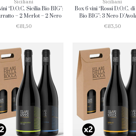
Siciliani
Siciliani
ini “D.O.C. Sicilia Bio BIG”:
Box 6 vini “Rossi D.O.C. di 
rratto – 2 Merlot – 2 Nero
Bio BIG”: 3 Nero D’Avol
D’Avola
Merlot
€
81,50
€
83,50