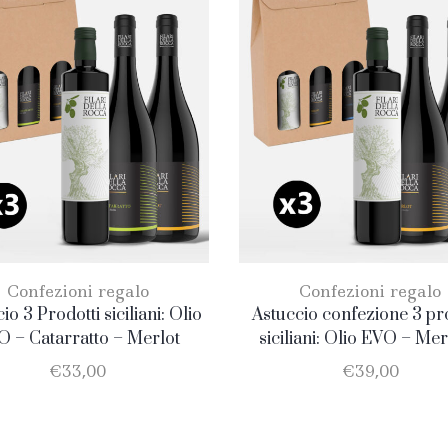
Confezioni regalo
Confezioni regalo
io 3 Prodotti siciliani: Olio
Astuccio confezione 3 pr
 – Catarratto – Merlot
siciliani: Olio EVO – Mer
Nero D’Avola
€
33,00
€
39,00