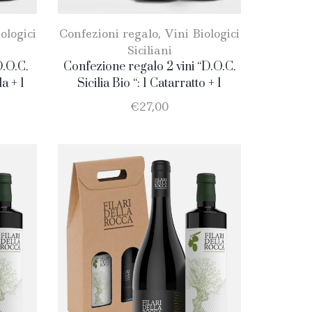
ologici
Confezioni regalo
,
Vini Biologici
Siciliani
D.O.C.
Confezione regalo 2 vini “D.O.C.
a + 1
Sicilia Bio “: 1 Catarratto + 1
Merlot
€
27,00