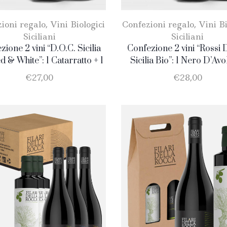
ioni regalo
,
Vini Biologici
Confezioni regalo
,
Vini Bi
Siciliani
Siciliani
zione 2 vini “D.O.C. Sicilia
Confezione 2 vini “Rossi 
d & White”: 1 Catarratto + 1
Sicilia Bio”: 1 Nero D’Avol
Nero D’Avola
Merlot
€
27,00
€
28,00