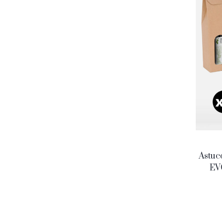
Astucc
EVO