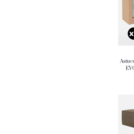
Astucc
EVO