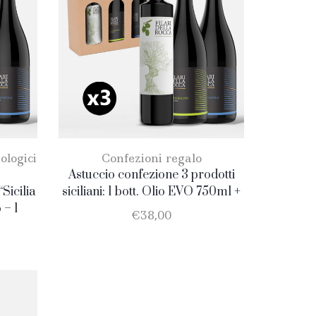
ologici
Confezioni regalo
Astuccio confezione 3 prodotti
Sicilia
siciliani: 1 bott. Olio EVO 750ml +
 – 1
1 bott. Catarratto + 1 bott. Nero
€
38,00
la
D’Avola