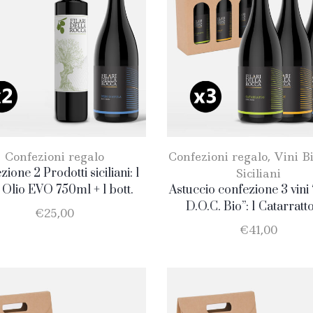
Confezioni regalo
Confezioni regalo
,
Vini Bi
ione 2 Prodotti siciliani: 1
Siciliani
. Olio EVO 750ml + 1 bott.
Astuccio confezione 3 vini “
Nero D’Avola
D.O.C. Bio”: 1 Catarratto
€
25,00
Merlot – 1 Nero D’Avo
€
41,00