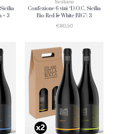
Siciliani
Sicilia
Confezione 6 vini “D.O.C. Sicilia
a + 3
Bio Red & White BIG”: 3
Catarratto + 3 Nero D’Avola
€
80,50