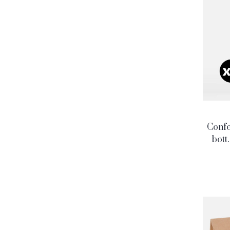
Confez
bott