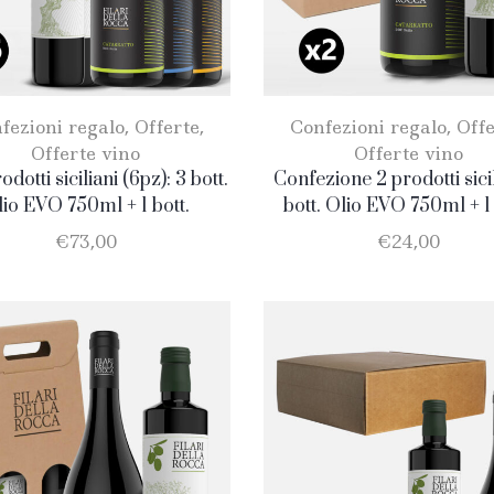
fezioni regalo
,
Offerte
,
Confezioni regalo
,
Offe
Offerte vino
Offerte vino
dotti siciliani (6pz): 3 bott.
Confezione 2 prodotti sicil
io EVO 750ml + 1 bott.
bott. Olio EVO 750ml + 1 
atto + 1 bott. Nero d’Avola +
Catarratto
€
73,00
€
24,00
1 bott. Merlot