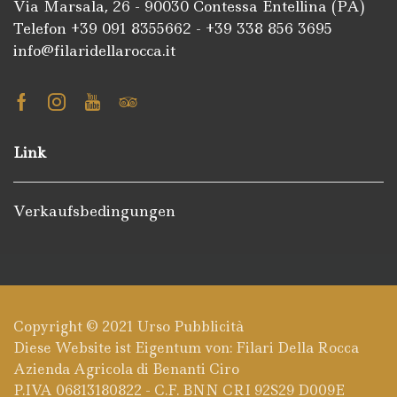
Via Marsala, 26 - 90030 Contessa Entellina (PA)
Telefon +39
091 8355662
- +39
338 856 3695
info@filaridellarocca.it
Facebook
Instagram
Youtube
Tripadvisor
Link
Verkaufsbedingungen
Copyright © 2021
Urso Pubblicità
Diese Website ist Eigentum von: Filari Della Rocca
Azienda Agricola di Benanti Ciro
P.IVA 06813180822 - C.F. BNN CRI 92S29 D009E