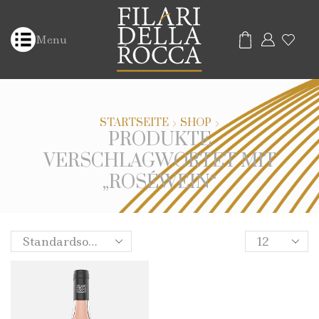
Menu
STARTSEITE
SHOP
PRODUKTE
VERSCHLAGWORTET MIT
„ROSÉWEIN“