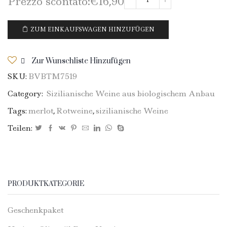
Prezzo scontato:
€
16,90
Merlot
D.O.C.
Bio-
ZUM EINKAUFSWAGEN HINZUFÜGEN
Sizilien
2021
Zur Wunschliste Hinzufügen
-
SKU:
BVBTM7519
75cl
Menge
Category:
Sizilianische Weine aus biologischem Anbau
Tags:
merlot
,
Rotweine
,
sizilianische Weine
Teilen:
PRODUKTKATEGORIE
Geschenkpaket