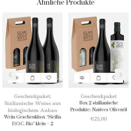
Ähnliche Produkte
Geschenkpaket
,
Geschenkpaket
Sizilianische Weine aus
Box 2 sizilianische
Produkte: Natives Olivenöl
biologischem Anbau
Extra Vergine aus
Wein-Geschenkbox “Sicilia
€
25,00
biologischem Anbau 750ml
D.O.C. Bio” klein – 2
– Nero D’Avola
Flaschen: 1 Catarratto + 1