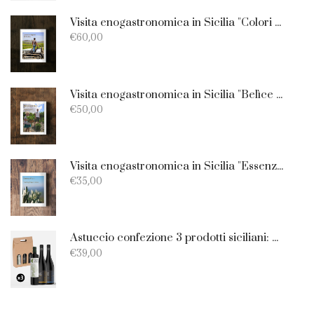
Visita enogastronomica in Sicilia "Colori e Sapori di Sicilia" - Lunch or Dinne
€
60,00
Visita enogastronomica in Sicilia "Belìce Wine Tour" - Light Lunch
€
50,00
Visita enogastronomica in Sicilia "Essenza Filari" - Tasting Experience
€
35,00
Astuccio confezione 3 prodotti siciliani: Olio EVO - Merlot - Nero D'Avola
€
39,00