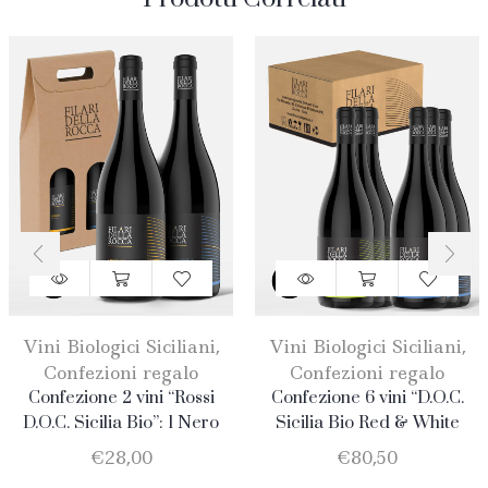
Vini Biologici Siciliani
,
Vini Biologici Siciliani
,
Confezioni regalo
Confezioni regalo
Confezione 2 vini “Rossi
Confezione 6 vini “D.O.C.
D.O.C. Sicilia Bio”: 1 Nero
Sicilia Bio Red & White
D’Avola + 1 Merlot
BIG”: 3 Catarratto + 3 Nero
€
28,00
€
80,50
D’Avola