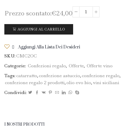
Prezzo scontato:
€
24,00
Confezione
2
prodotti
AGGIUNGI AL CARRELLO
siciliani:
1
Aggiungi Alla Lista Dei Desideri
bott.
SKU:
CMC2OC
Olio
EVO
Categorie:
Confezioni regalo
,
Offerte
,
Offerte vino
750ml
Tags:
catarratto
,
confezione astuccio
,
confezione regalo
,
+
confezione regalo 2 prodotti
,
olio evo bio
,
vini siciliani
1
bott.
Condividi:
Catarratto
quantità
I NOSTRI PRODOTTI