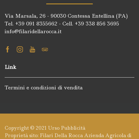
Via Marsala, 26 - 90030 Contessa Entellina (PA)
Tel. +39
091 8355662
- Cell. +39
338 856 3695
info@filaridellarocca.it
Facebook
Instagram
Youtube
Tripadvisor
Link
Termini e condizioni di vendita
Copyright © 2021
Urso Pubblicità
Proprietà sito: Filari Della Rocca Azienda Agricola di