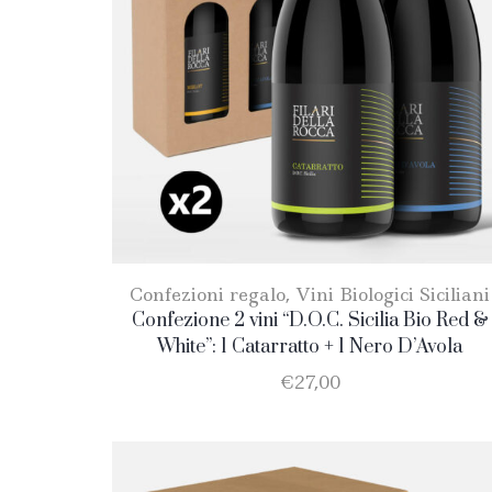
Confezioni regalo
,
Vini Biologici Siciliani
Confezione 2 vini “D.O.C. Sicilia Bio Red &
White”: 1 Catarratto + 1 Nero D’Avola
€
27,00