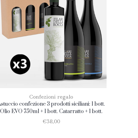
Confezioni regalo
stuccio confezione 3 prodotti siciliani: 1 bott.
Olio EVO 750ml + 1 bott. Catarratto + 1 bott.
Nero D’Avola
€
38,00