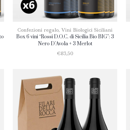
Confezioni regalo
,
Vini Biologici Siciliani
to
Box 6 vini “Rossi D.O.C. di Sicilia Bio BIG”: 3
Nero D’Avola + 3 Merlot
€
83,50