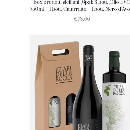
Box prodotti siciliani (6pz): 3 bott. Olio EV
750ml + 1 bott. Catarratto + 1 bott. Nero d’Avo
+ 1 bott. Merlot
€
73,00