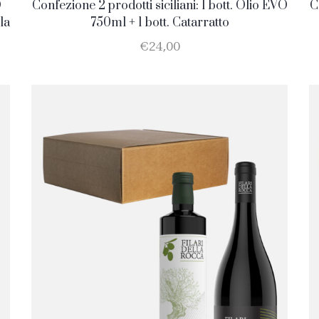
O
Confezione 2 prodotti siciliani: 1 bott. Olio EVO
C
la
750ml + 1 bott. Catarratto
€
24,00