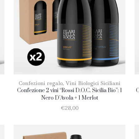
Confezioni regalo
,
Vini Biologici Siciliani
Confezione 2 vini “Rossi D.O.C. Sicilia Bio”: 1
C
Nero D’Avola + 1 Merlot
€
28,00