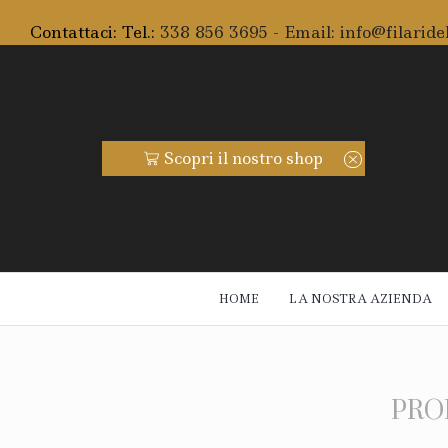
Contattaci: Tel.:
338 856 3695 - Email:
info@filaridel
uite da 59€
Scopri il nostro shop
Spedi
HOME
LA NOSTRA AZIENDA
PRO