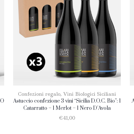
Confezioni regalo
,
Vini Biologici Siciliani
VO
Astuccio confezione 3 vini “Sicilia D.O.C. Bio”: 1
A
Catarratto – 1 Merlot – 1 Nero D’Avola
€
41,00