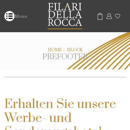
Menu
HOME
BLOCK
PREFOOTER
Erhalten Sie unsere
Werbe- und