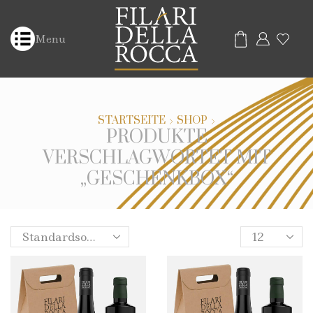
Menu
STARTSEITE
SHOP
PRODUKTE
VERSCHLAGWORTET MIT
„GESCHENKBOX“