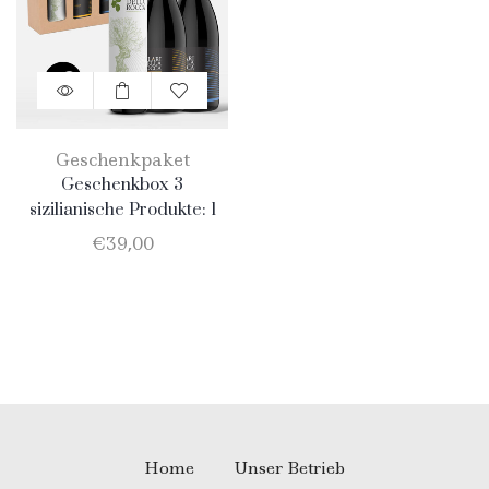
Geschenkpaket
Geschenkbox 3
sizilianische Produkte: 1
Natives Olivenöl Extra
€
39,00
BIO von 0,75 l; 1 Merlot
D.O.C. BIO 75 cl; 1 Nero
d’Avola D.O.C. BIO 75c
Home
Unser Betrieb