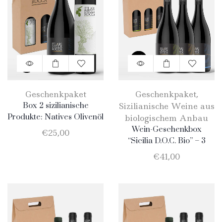
Geschenkpaket
Geschenkpaket
,
Box 2 sizilianische
Sizilianische Weine aus
Produkte: Natives Olivenöl
biologischem Anbau
Extra Vergine aus
Wein-Geschenkbox
€
25,00
biologischem Anbau
“Sicilia D.O.C. Bio” – 3
750ml – Nero D’Avola
Flaschen: 1 Catarratto – 1
€
41,00
Merlot – 1 Nero D’Avola