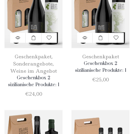
Geschenkpaket
,
Geschenkpaket
Sonderangebote
,
Geschenkbox 2
sizilianische Produkte: 1
Weine im Angebot
Flasche EVO-Öl 750 ml + 1
Geschenkbox 2
€
25,00
Flasche Merlot
sizilianische Produkte: 1
Flasche Natives Olivenöl
€
24,00
Extra Vergine 750ml + 1
Flasche Catarratto