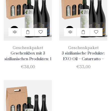
Geschenkpaket
Geschenkpaket
Geschenkbox mit 3
3 sizilianische Produkte:
sizilianischen Produkten: 1
EVO Oil – Catarratto –
Flasche Natives Olivenöl
Merlot
€
38,00
€
33,00
Extra Vergine 750ml + 1
Flasche Catarratto + 1
Flasche Nero D’Avola