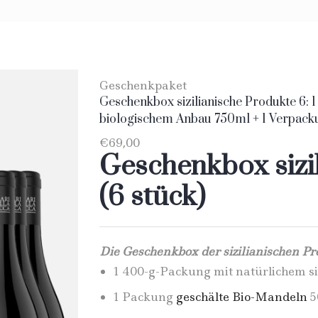
Geschenkpaket
Geschenkbox sizilianische Produkte 6: 1
biologischem Anbau 750ml + 1 Verpack
400gr + 1 Flasche Catarratto 2019 + Fla
€
69,00
Geschenkbox sizi
(6 stück)
Die Geschenkbox der sizilianischen Pr
1 400-g-Packung mit natürlichem si
1 Packung
geschälte Bio-Mandeln
5