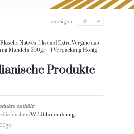
anzeigen
 Flasche Natives Olivenöl Extra Vergine aus
ung Mandeln 500gr + 1 Verpackung Honig
sche Nero d’Avola + 1 Flasche Merlot
lianische Produkte
odukte enthält:
zilianischem
Wildblumenhonig
;
00gr;