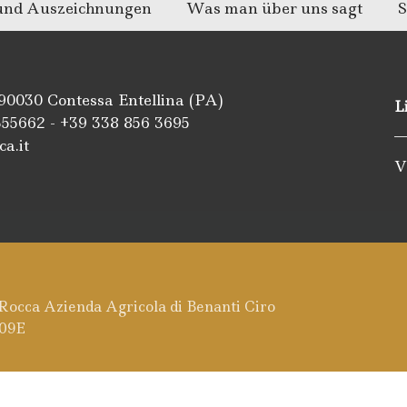
 und Auszeichnungen
Was man über uns sagt
S
 90030 Contessa Entellina (PA)
L
355662
- +39
338 856 3695
ca.it
V
m
be
ipadvisor
 Rocca Azienda Agricola di Benanti Ciro
009E