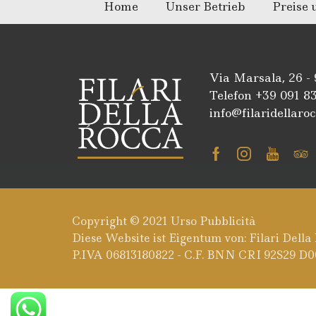
Home
Unser Betrieb
Preise
Via Marsala, 26 -
Telefon +39
091 8
info@filaridellaroc
Facebook
Instagra
Youtu
Tr
Copyright © 2021
Urso Pubblicità
Diese Website ist Eigentum von: Filari Della
P.IVA 06813180822 - C.F. BNN CRI 92S29 D