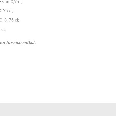
O
von 0,75 l;
 75 cl;
.C. 75 cl;
cl;
 für sich selbst.