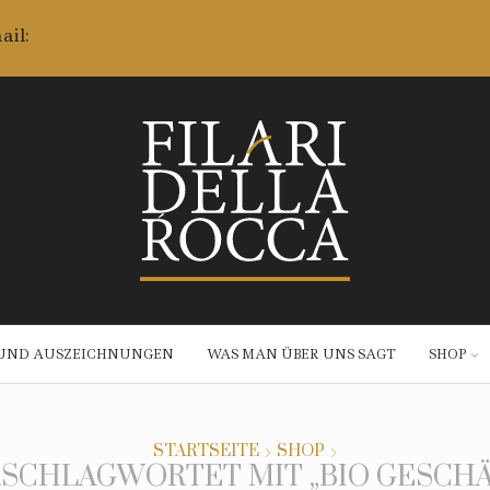
ail:
 UND AUSZEICHNUNGEN
WAS MAN ÜBER UNS SAGT
SHOP
STARTSEITE
SHOP
SCHLAGWORTET MIT „BIO GESCH