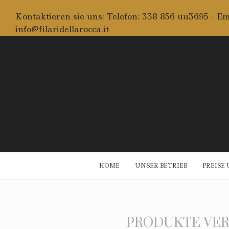
Kontaktieren sie uns: Telefon: 338 856 uu3695 - Em
info@filaridellarocca.it
HOME
UNSER BETRIEB
PREISE
PRODUKTE VER